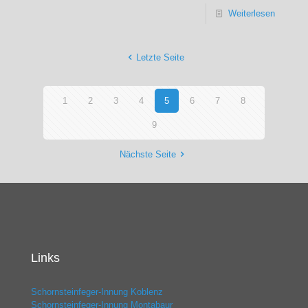
Weiterlesen
Letzte Seite
1
2
3
4
5
6
7
8
9
Nächste Seite
Links
Schornsteinfeger-Innung Koblenz
Schornsteinfeger-Innung Montabaur