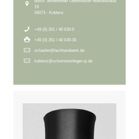
durch: amtierender Obermeister Hoevelstraße
19
56073 - Koblenz
+49 (0) 261 / 40 630-0
+49 (0) 261 / 40 630-30
schaefer@fachhandwerk.de
koblenz@schornsteinfeger-rp.de