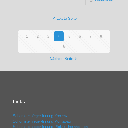
Weiterlesen
Letzte Seite
1
2
3
4
5
6
7
8
9
Nächste Seite
Links
Schornsteinfeger-Innung Koblenz
Schornsteinfeger-Innung Montabaur
Schornsteinfeger-Innung Pfalz / Rheinhessen