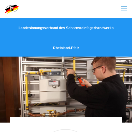
Landesinnungsverband des Schornsteinfegerhandwerks
Rheinland-Pfalz