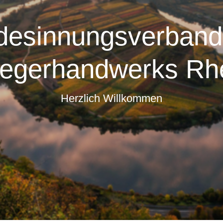
desinnungsverband
fegerhandwerks Rhe
Herzlich Willkommen