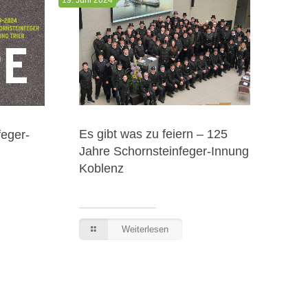
Groß
Es gibt was zu feiern – 125
feger-
der 
Jahre Schornsteinfeger-Innung
Jun
Koblenz
Weiterlesen