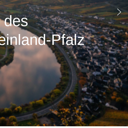
 des
inland-Pfalz