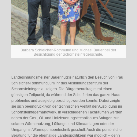
Barbara Schleicher-Rothmund und Michael Bauer bei der
Besichtigung der Schornsteinfegerschule.
Landesinnungsmeister Bauer nutzte natürlich den Besuch von Frau
Schleicher-Rothmund, um ihr das Ausbildungszentrum der
Schornsteinfeger zu zeigen. Die Bürgerbeauftragte traf einen
günstigen Zeitpunkt, da während der Schulferien das ganze Haus
problemlos und ausgiebig besichtigt werden konnte. Dabei zeigte
sie sich beeindruckt von der technischen Vielfalt der Ausbildung im
Schornsteinfegerhandwerk, in verschiedenen Fachräumen werden
neben der Gas-, Öl- und Holzfeuerungstechnik auch Anlagen zur
solaren Wärmenutzung, Lüftungs- und Klimaanlagen oder der
Umgang mit Wärmepumpentechnik geschult. Auch die persönliche
Beratung für die ehemalige Landespolitikerin war möglich – denn