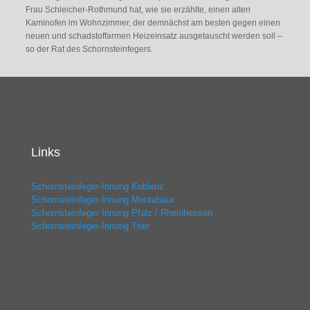
Frau Schleicher-Rothmund hat, wie sie erzählte, einen alten
Kaminofen im Wohnzimmer, der demnächst am besten gegen einen
neuen und schadstoffarmen Heizeinsatz ausgetauscht werden soll –
so der Rat des Schornsteinfegers.
Links
Schornsteinfeger-Innung Koblenz
Schornsteinfeger-Innung Montabaur
Schornsteinfeger-Innung Pfalz / Rheinhessen
Schornsteinfeger-Innung Trier